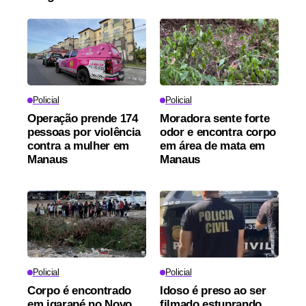
Policial
Policial
Operação prende 174
Moradora sente forte
pessoas por violência
odor e encontra corpo
contra a mulher em
em área de mata em
Manaus
Manaus
Policial
Policial
Corpo é encontrado
Idoso é preso ao ser
em igarapé no Novo
filmado estuprando