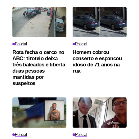
Policial
Policial
Rota fecha o cerco no
Homem cobrou
ABC: tiroteio deixa
conserto e espancou
três baleados e liberta
idoso de 71 anos na
duas pessoas
rua
mantidas por
suspeitos
Policial
Policial