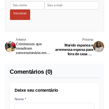
Inscrever
Anterior
Próxima
Criminosos que
Marido espanca e
invadiram
arremessa esposa para
concessionária em
fora de casa em
Manaus chegam à
Manacapuru
delegacia; vídeo
Comentários (0)
Deixe seu comentário
Nome *