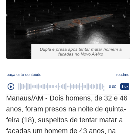
Dupla é presa após tentar matar homem a
facadas no Novo Aleixo
ouça este conteúdo
readme
1.0x
0:00
Manaus/AM - Dois homens, de 32 e 46
anos, foram presos na noite de quinta-
feira (18), suspeitos de tentar matar a
facadas um homem de 43 anos, na