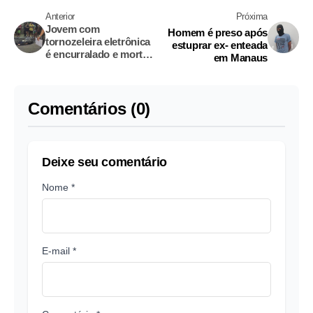
Anterior
Próxima
Jovem com
Homem é preso após
tornozeleira eletrônica
estuprar ex- enteada
é encurralado e morto
em Manaus
a tiros em Manaus
Comentários (0)
Deixe seu comentário
Nome *
E-mail *