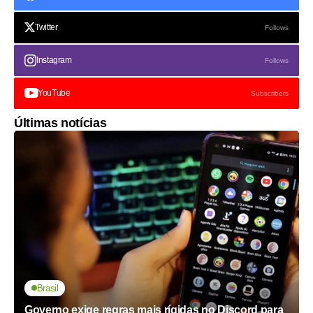
Twitter
Follows
Instagram
Follows
YouTube
Subscribers
Últimas notícias
Brasil
Governo exige regras mais rígidas no Discord para