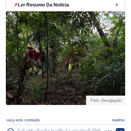
📌
Ler Resumo Da Notícia
▾
Foto: Divulgação
ouça este conteúdo
readme