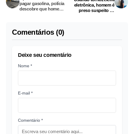
pagar gasolina, polícia
eletrônica, homem é
descobre que homem
preso suspeito de
estava usando viatura
roubar foliões na
da PC para passear
Banda do Boulevard
com 'amigas'
Comentários (0)
Deixe seu comentário
Nome *
E-mail *
Comentário *