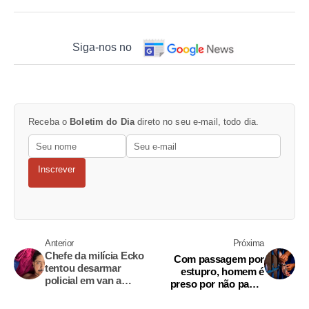
Siga-nos no
Receba o
Boletim do Dia
direto no seu e-mail, todo dia.
Inscrever
Anterior
Próxima
Chefe da milícia Ecko
Com passagem por
tentou desarmar
estupro, homem é
policial em van a
preso por não pagar
caminho do hospital
pensão em Manaus