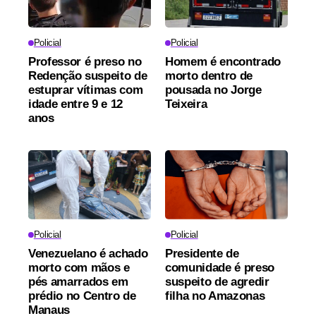
Policial
Policial
Professor é preso no
Homem é encontrado
Redenção suspeito de
morto dentro de
estuprar vítimas com
pousada no Jorge
idade entre 9 e 12
Teixeira
anos
Policial
Policial
Venezuelano é achado
Presidente de
morto com mãos e
comunidade é preso
pés amarrados em
suspeito de agredir
prédio no Centro de
filha no Amazonas
Manaus