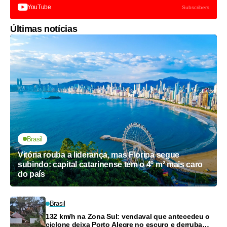
YouTube
Subscribers
Últimas notícias
Brasil
Vitória rouba a liderança, mas Floripa segue
subindo: capital catarinense tem o 4º m² mais caro
do país
Brasil
132 km/h na Zona Sul: vendaval que antecedeu o
ciclone deixa Porto Alegre no escuro e derruba