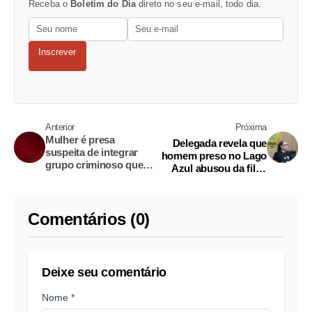
Receba o
Boletim do Dia
direto no seu e-mail, todo dia.
Inscrever
Anterior
Próxima
Mulher é presa
Delegada revela que
suspeita de integrar
homem preso no Lago
grupo criminoso que
Azul abusou da filha
fazia arrastões em
por dois anos em
Manaus
Manacapuru
Comentários (0)
Deixe seu comentário
Nome *