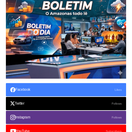
Facebook
Likes
Twitter
Follows
Instagram
Follows
YouTube
Subscribers