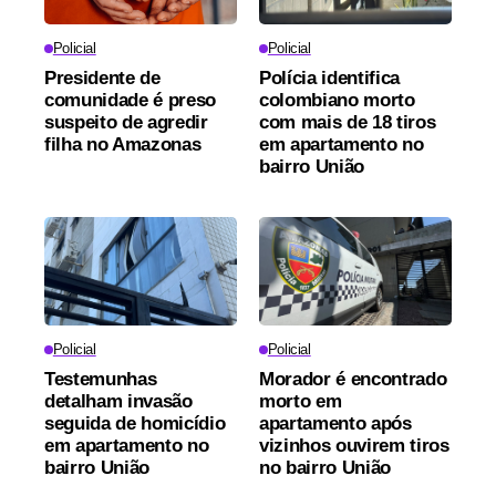
Policial
Policial
Presidente de
Polícia identifica
comunidade é preso
colombiano morto
suspeito de agredir
com mais de 18 tiros
filha no Amazonas
em apartamento no
bairro União
Policial
Policial
Testemunhas
Morador é encontrado
detalham invasão
morto em
seguida de homicídio
apartamento após
em apartamento no
vizinhos ouvirem tiros
bairro União
no bairro União