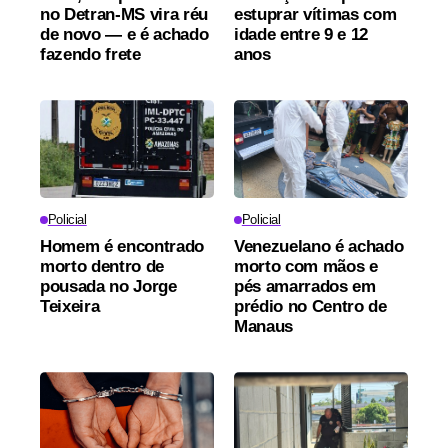
no Detran-MS vira réu
estuprar vítimas com
de novo — e é achado
idade entre 9 e 12
fazendo frete
anos
Policial
Policial
Homem é encontrado
Venezuelano é achado
morto dentro de
morto com mãos e
pousada no Jorge
pés amarrados em
Teixeira
prédio no Centro de
Manaus