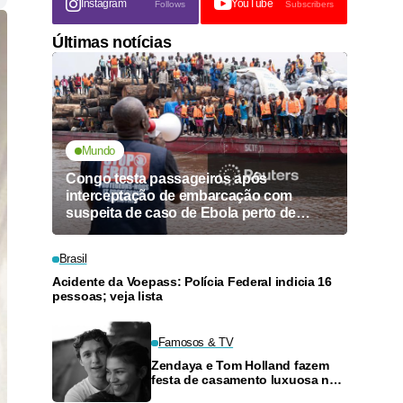
Instagram
YouTube
Follows
Subscribers
Últimas notícias
Mundo
Congo testa passageiros após
interceptação de embarcação com
suspeita de caso de Ebola perto de
Kinshasa
Brasil
Acidente da Voepass: Polícia Federal indicia 16
pessoas; veja lista
Famosos & TV
Zendaya e Tom Holland fazem
festa de casamento luxuosa na
Inglaterra