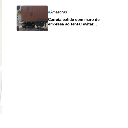
Amazonas
Carreta colide com muro de
empresa ao tentar evitar
acidente na avenida Efigênio
Salles