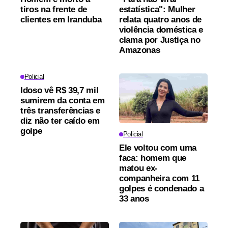
tiros na frente de
estatística": Mulher
clientes em Iranduba
relata quatro anos de
violência doméstica e
clama por Justiça no
Amazonas
Policial
Idoso vê R$ 39,7 mil
sumirem da conta em
três transferências e
diz não ter caído em
golpe
Policial
Ele voltou com uma
faca: homem que
matou ex-
companheira com 11
golpes é condenado a
33 anos