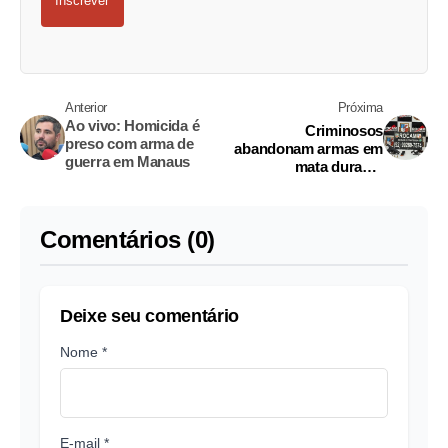
Inscrever
Anterior
Próxima
Ao vivo: Homicida é
Criminosos
preso com arma de
abandonam armas em
guerra em Manaus
mata durante
perseguição no União
da Vitória
Comentários (0)
Deixe seu comentário
Nome *
E-mail *