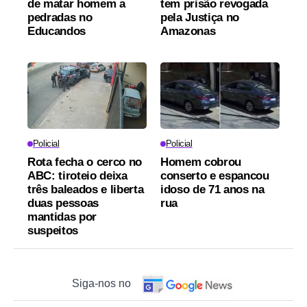
de matar homem a
tem prisão revogada
pedradas no
pela Justiça no
Educandos
Amazonas
Policial
Policial
Rota fecha o cerco no
Homem cobrou
ABC: tiroteio deixa
conserto e espancou
três baleados e liberta
idoso de 71 anos na
duas pessoas
rua
mantidas por
suspeitos
Siga-nos no