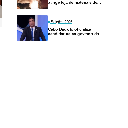
atinge loja de materiais de
construção no Monte das
Oliveiras
Eleições 2026
Cabo Daciolo oficializa
candidatura ao governo do
Amazonas pelo Mobiliza