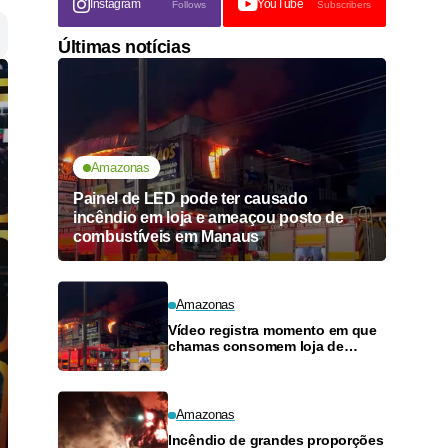
Instagram
YouTube
Follows
Subscribers
Últimas notícias
Amazonas
Painel de LED pode ter causado
incêndio em loja e ameaçou posto de
combustíveis em Manaus
Amazonas
Vídeo registra momento em que
chamas consomem loja de
materiais de construção no
Monte das Oliveiras
Amazonas
Incêndio de grandes proporções