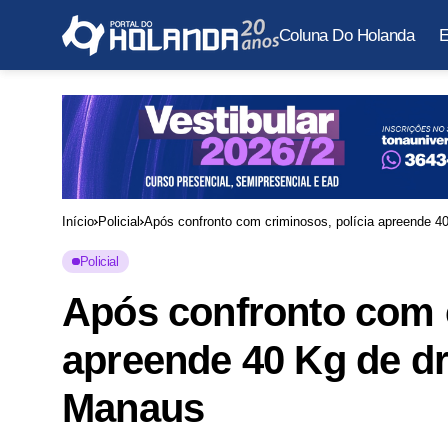
Coluna Do Holanda
E
Início
Policial
Após confronto com criminosos, polícia apreende 
Policial
Após confronto com c
apreende 40 Kg de d
Manaus