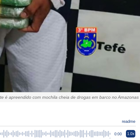
te é apreendido com mochila cheia de drogas em barco no Amazonas
readme
1.0x
0:00