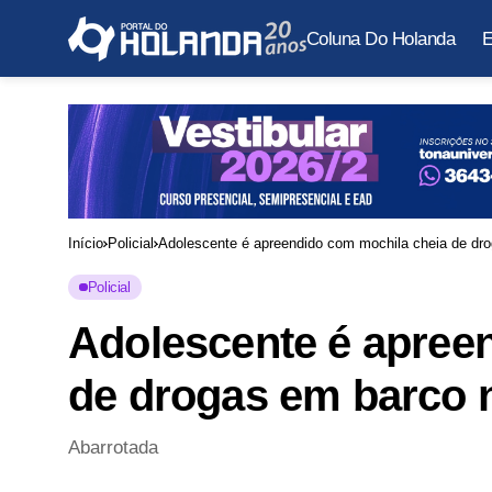
Coluna Do Holanda
E
Início
Policial
Adolescente é apreendido com mochila cheia de d
Policial
Adolescente é apree
de drogas em barco
Abarrotada