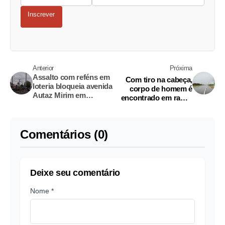
Inscrever
Anterior
Próxima
Assalto com reféns em
Com tiro na cabeça,
loteria bloqueia avenida
corpo de homem é
Autaz Mirim em
encontrado em ramal
Manaus
no Amazonas
Comentários (0)
Deixe seu comentário
Nome *