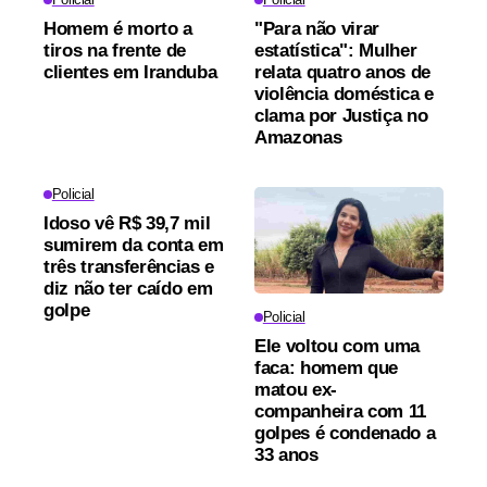
Homem é morto a
"Para não virar
tiros na frente de
estatística": Mulher
clientes em Iranduba
relata quatro anos de
violência doméstica e
clama por Justiça no
Amazonas
Policial
Idoso vê R$ 39,7 mil
sumirem da conta em
três transferências e
diz não ter caído em
golpe
Policial
Ele voltou com uma
faca: homem que
matou ex-
companheira com 11
golpes é condenado a
33 anos