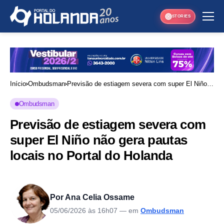
STORIES
Início
Ombudsman
Previsão de estiagem severa com super El Niño
não gera pautas locais no Portal do Holanda
Ombudsman
Previsão de estiagem severa com
super El Niño não gera pautas
locais no Portal do Holanda
Por Ana Celia Ossame
05/06/2026 às 16h07
— em
Ombudsman