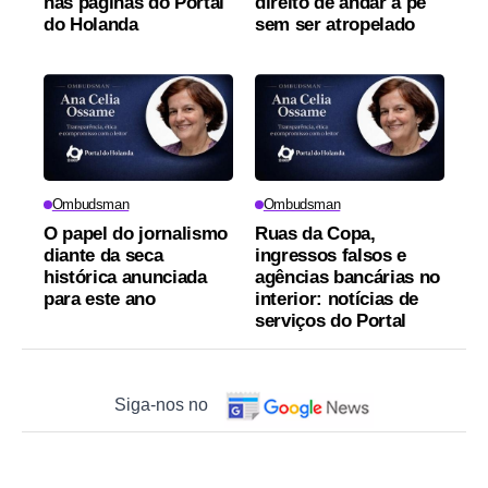
nas páginas do Portal
direito de andar a pé
do Holanda
sem ser atropelado
Ombudsman
Ombudsman
O papel do jornalismo
Ruas da Copa,
diante da seca
ingressos falsos e
histórica anunciada
agências bancárias no
para este ano
interior: notícias de
serviços do Portal
Siga-nos no