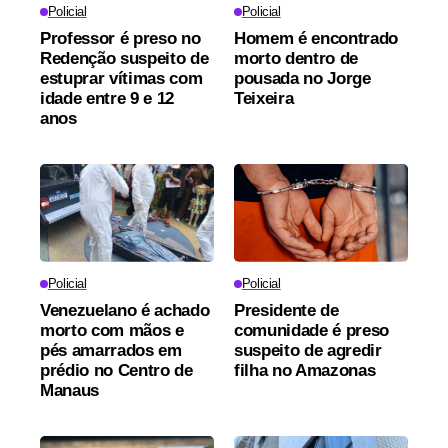
Policial
Policial
Professor é preso no
Homem é encontrado
Redenção suspeito de
morto dentro de
estuprar vítimas com
pousada no Jorge
idade entre 9 e 12
Teixeira
anos
Policial
Policial
Venezuelano é achado
Presidente de
morto com mãos e
comunidade é preso
pés amarrados em
suspeito de agredir
prédio no Centro de
filha no Amazonas
Manaus