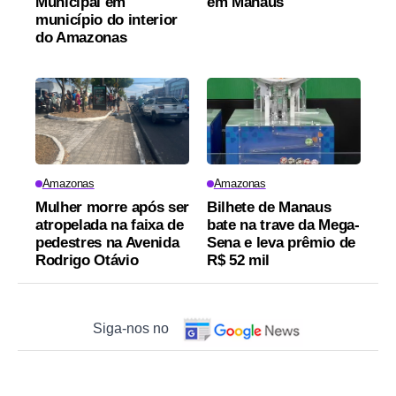
Municipal em
em Manaus
município do interior
do Amazonas
Amazonas
Amazonas
Mulher morre após ser
Bilhete de Manaus
atropelada na faixa de
bate na trave da Mega-
pedestres na Avenida
Sena e leva prêmio de
Rodrigo Otávio
R$ 52 mil
Siga-nos no