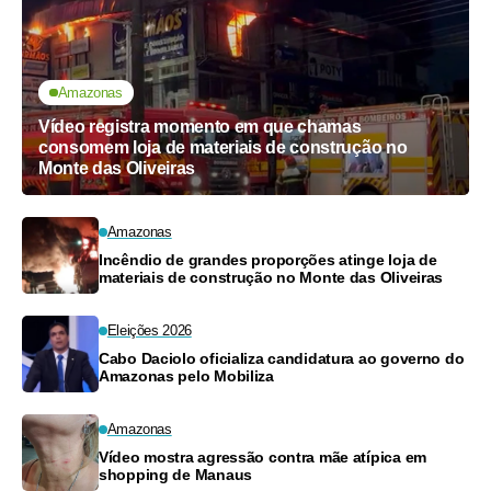
Amazonas
Vídeo registra momento em que chamas
consomem loja de materiais de construção no
Monte das Oliveiras
Amazonas
Incêndio de grandes proporções atinge loja de
materiais de construção no Monte das Oliveiras
Eleições 2026
Cabo Daciolo oficializa candidatura ao governo do
Amazonas pelo Mobiliza
Amazonas
Vídeo mostra agressão contra mãe atípica em
shopping de Manaus