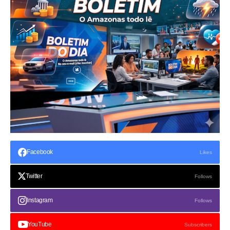
Facebook
Likes
Twitter
Follows
Instagram
Follows
YouTube
Subscribers