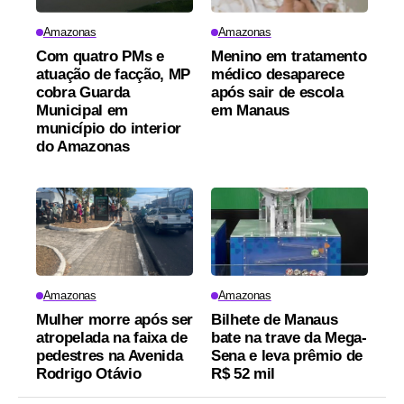
Amazonas
Amazonas
Com quatro PMs e
Menino em tratamento
atuação de facção, MP
médico desaparece
cobra Guarda
após sair de escola
Municipal em
em Manaus
município do interior
do Amazonas
Amazonas
Amazonas
Mulher morre após ser
Bilhete de Manaus
atropelada na faixa de
bate na trave da Mega-
pedestres na Avenida
Sena e leva prêmio de
Rodrigo Otávio
R$ 52 mil