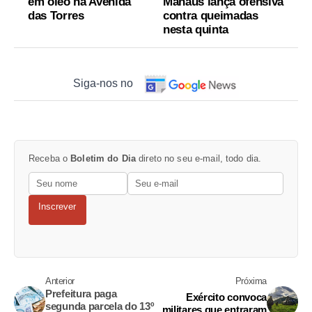
em óleo na Avenida
Manaus lança ofensiva
das Torres
contra queimadas
nesta quinta
Siga-nos no
Receba o
Boletim do Dia
direto no seu e-mail, todo dia.
Inscrever
Anterior
Próxima
Prefeitura paga
Exército convoca
segunda parcela do 13º
militares que entraram