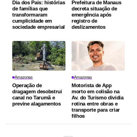
Dia dos Pais: histórias
Prefeitura de Manaus
de famílias que
decreta situação de
transformaram
emergência após
cumplicidade em
registro de
sociedade empresarial
deslizamentos
Amazonas
Amazonas
Operação de
Motorista de App
dragagem desobstrui
morto em colisão na
canal no Tarumã e
Av. do Turismo dividia
previne alagamentos
rotina entre obras e
transporte para criar
filhos