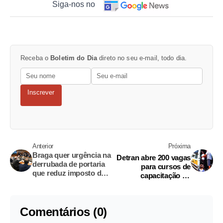
Siga-nos no
Receba o
Boletim do Dia
direto no seu e-mail, todo dia.
Inscrever
Anterior
Próxima
Braga quer urgência na
Detran abre 200 vagas
derrubada de portaria
para cursos de
que reduz imposto de
capacitação no
importado
Amazonas; 100 delas
são gratuitas
Comentários (0)