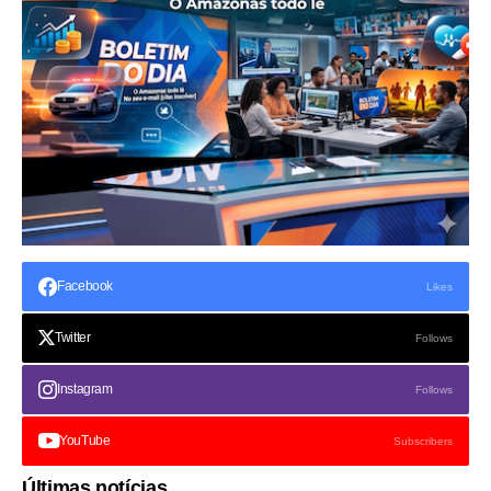
Facebook
Likes
Twitter
Follows
Instagram
Follows
YouTube
Subscribers
Últimas notícias