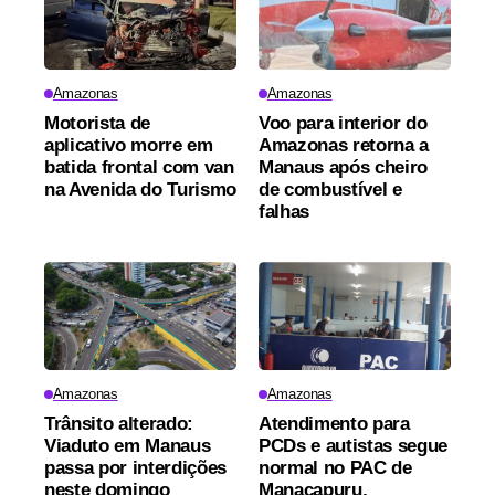
Amazonas
Amazonas
Motorista de
Voo para interior do
aplicativo morre em
Amazonas retorna a
batida frontal com van
Manaus após cheiro
na Avenida do Turismo
de combustível e
falhas
Amazonas
Amazonas
Trânsito alterado:
Atendimento para
Viaduto em Manaus
PCDs e autistas segue
passa por interdições
normal no PAC de
neste domingo
Manacapuru,