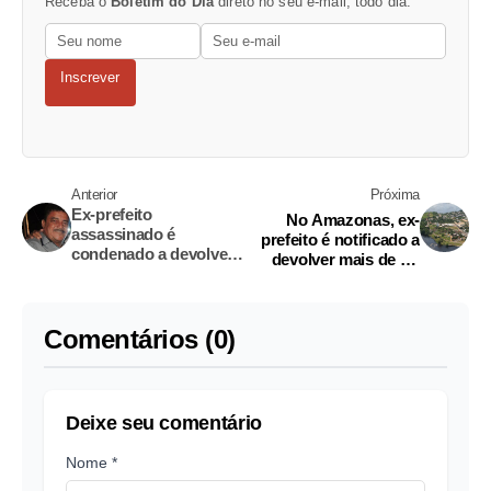
Receba o
Boletim do Dia
direto no seu e-mail, todo dia.
Inscrever
Anterior
Próxima
Ex-prefeito
No Amazonas, ex-
assassinado é
prefeito é notificado a
condenado a devolver
devolver mais de R$
mais de R$ 400 mil no
470 mil
Amazonas
Comentários (0)
Deixe seu comentário
Nome *