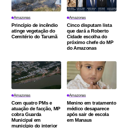
Amazonas
Amazonas
Princípio de incêndio
Cinco disputam lista
atinge vegetação do
que dará a Roberto
Cemitério do Tarumã
Cidade escolha do
próximo chefe do MP
do Amazonas
Amazonas
Amazonas
Com quatro PMs e
Menino em tratamento
atuação de facção, MP
médico desaparece
cobra Guarda
após sair de escola
Municipal em
em Manaus
município do interior