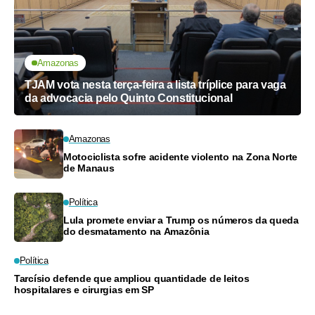
Amazonas
TJAM vota nesta terça-feira a lista tríplice para vaga
da advocacia pelo Quinto Constitucional
Amazonas
Motociclista sofre acidente violento na Zona Norte
de Manaus
Política
Lula promete enviar a Trump os números da queda
do desmatamento na Amazônia
Política
Tarcísio defende que ampliou quantidade de leitos
hospitalares e cirurgias em SP