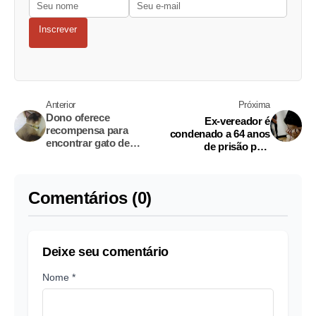
Inscrever
Anterior
Próxima
Dono oferece
Ex-vereador é
recompensa para
condenado a 64 anos
encontrar gato de
de prisão pela
estimação em Manaus
exploração sexual de
adolescentes no
Amazonas
Comentários (0)
Deixe seu comentário
Nome *