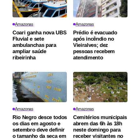
Amazonas
Amazonas
Coari ganha nova UBS
Prédio é evacuado
Fluvial e sete
após incêndio no
ambulanchas para
Vieiralves; dez
ampliar saúde
pessoas recebem
ribeirinha
atendimento
Amazonas
Amazonas
Rio Negro desce todos
Cemitérios municipais
os dias em agosto e
abrem das 6h às 18h
setembro deve definir
neste domingo para
o tamanho da seca em
receber visitantes no