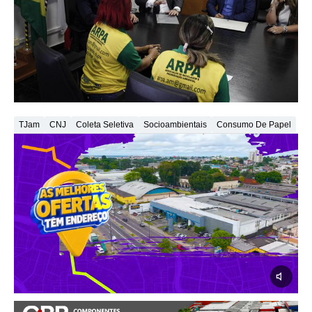
TJam
CNJ
Coleta Seletiva
Socioambientais
Consumo De Papel