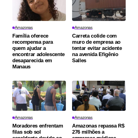
Amazonas
Amazonas
Família oferece
Carreta colide com
recompensa para
muro de empresa ao
quem ajudar a
tentar evitar acidente
encontrar adolescente
na avenida Efigênio
desaparecida em
Salles
Manaus
Amazonas
Amazonas
Moradores enfrentam
Amazonas repassa R$
filas sob sol
276 milhões a