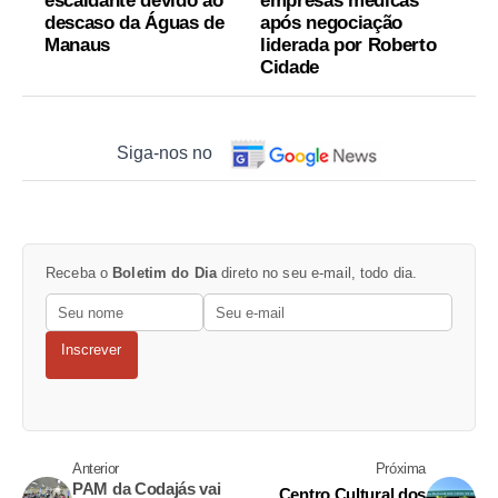
escaldante devido ao
empresas médicas
descaso da Águas de
após negociação
Manaus
liderada por Roberto
Cidade
Siga-nos no
Receba o
Boletim do Dia
direto no seu e-mail, todo dia.
Inscrever
Anterior
Próxima
PAM da Codajás vai
Centro Cultural dos