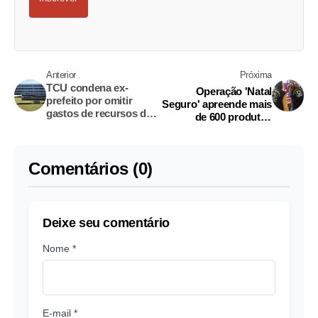
Anterior
Próxima
TCU condena ex-
Operação 'Natal
prefeito por omitir
Seguro' apreende mais
gastos de recursos do
de 600 produtos
transporte escolar no
natalinos irregulares
Amazonas
em Manaus
Comentários (0)
Deixe seu comentário
Nome *
E-mail *