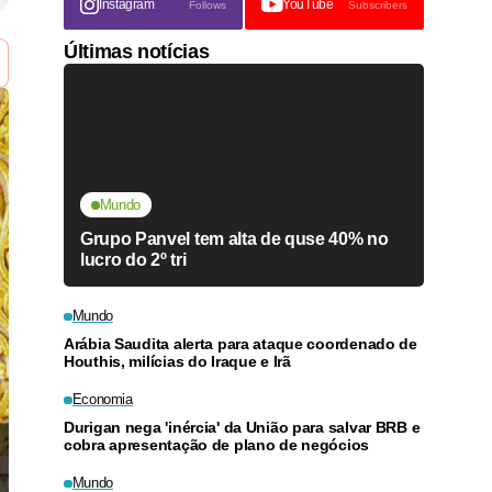
Instagram
YouTube
Follows
Subscribers
Últimas notícias
Mundo
Grupo Panvel tem alta de quse 40% no
lucro do 2º tri
Mundo
Arábia Saudita alerta para ataque coordenado de
Houthis, milícias do Iraque e Irã
Economia
Durigan nega 'inércia' da União para salvar BRB e
cobra apresentação de plano de negócios
Mundo