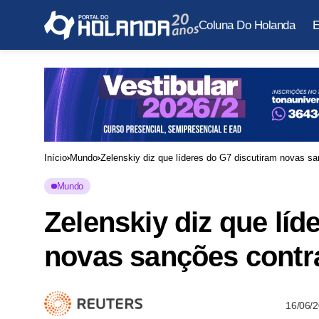
Coluna Do Holanda
E
Início
Mundo
Zelenskiy diz que líderes do G7 discutiram novas s
Mundo
Zelenskiy diz que líd
novas sanções contr
16/06/