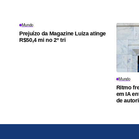
Mundo
Prejuízo da Magazine Luiza atinge
R$50,4 mi no 2º tri
Mundo
Ritmo fr
em IA en
de autor