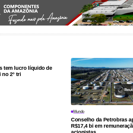
s tem lucro líquido de
 no 2° tri
Mundo
Conselho da Petrobras a
R$17,4 bi em remuneraçã
acionistas