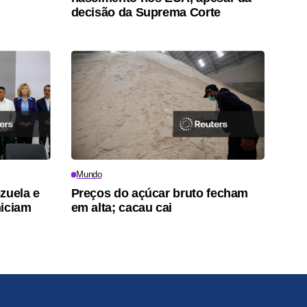
decisão da Suprema Corte
Mundo
zuela e
Preços do açúcar bruto fecham
niciam
em alta; cacau cai