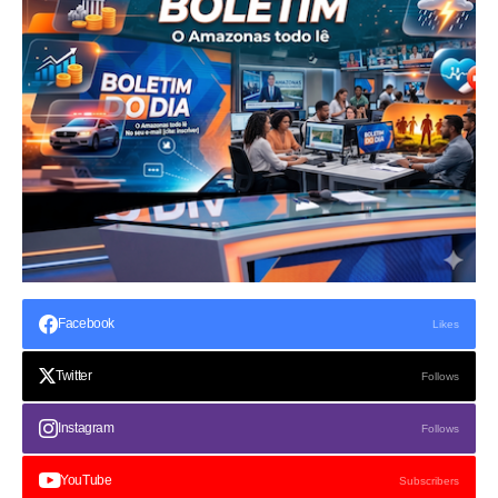
Facebook
Likes
Twitter
Follows
Instagram
Follows
YouTube
Subscribers