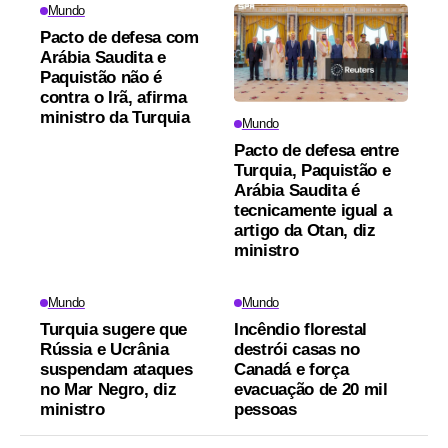
Mundo
Pacto de defesa com
Arábia Saudita e
Paquistão não é
contra o Irã, afirma
ministro da Turquia
Mundo
Pacto de defesa entre
Turquia, Paquistão e
Arábia Saudita é
tecnicamente igual a
artigo da Otan, diz
ministro
Mundo
Mundo
Turquia sugere que
Incêndio florestal
Rússia e Ucrânia
destrói casas no
suspendam ataques
Canadá e força
no Mar Negro, diz
evacuação de 20 mil
ministro
pessoas