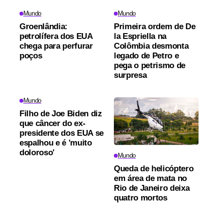
Mundo
Mundo
Groenlândia:
Primeira ordem de De
petrolífera dos EUA
la Espriella na
chega para perfurar
Colômbia desmonta
poços
legado de Petro e
pega o petrismo de
surpresa
Mundo
Filho de Joe Biden diz
que câncer do ex-
presidente dos EUA se
espalhou e é 'muito
doloroso'
Mundo
Queda de helicóptero
em área de mata no
Rio de Janeiro deixa
quatro mortos