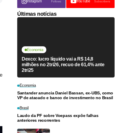
Instagram
YouTube
Follows
Subscribers
Últimas notícias
Economia
Dexco: lucro líquido vai a R$ 14,8
milhões no 2tri26, recuo de 61,4% ante
2tri25
de
Economia
Santander anuncia Daniel Bassan, ex-UBS, como
VP de atacado e banco de investimento no Brasil
Brasil
Laudo da PF sobre Voepass expõe falhas
anteriores recorrentes