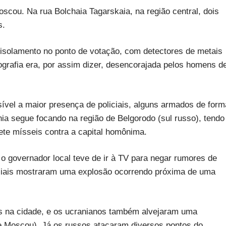
oscou. Na rua Bolchaia Tagarskaia, na região central, dois
s.
isolamento no ponto de votação, com detectores de metais
ografia era, por assim dizer, desencorajada pelos homens d
vel a maior presença de policiais, alguns armados de form
nia segue focando na região de Belgorodo (sul russo), tendo
ete mísseis contra a capital homônima.
e o governador local teve de ir à TV para negar rumores de
ociais mostraram uma explosão ocorrendo próxima de uma
 na cidade, e os ucranianos também alvejaram uma
e Moscou). Já os russos atacaram diversos pontos do