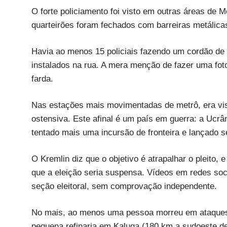
O forte policiamento foi visto em outras áreas de M
quarteirões foram fechados com barreiras metálica
Havia ao menos 15 policiais fazendo um cordão de 
instalados na rua. A mera menção de fazer uma fot
farda.
Nas estações mais movimentadas de metrô, era visí
ostensiva. Este afinal é um país em guerra: a Ucrâ
tentado mais uma incursão de fronteira e lançado s
O Kremlin diz que o objetivo é atrapalhar o pleito, 
que a eleição seria suspensa. Vídeos em redes s
seção eleitoral, sem comprovação independente.
No mais, ao menos uma pessoa morreu em ataques
pequena refinaria em Kaluga (180 km a sudoeste d