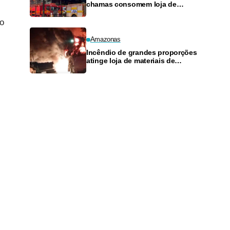
chamas consomem loja de
materiais de construção no
Monte das Oliveiras
no
Amazonas
Incêndio de grandes proporções
atinge loja de materiais de
construção no Monte das
Oliveiras