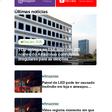
Instagram
YouTube
Follows
Subscribers
Últimas notícias
Eleições 2026
TCU entrega ao TSE lista com 205
nomes do Amazonas com contas
irregulares para as eleições
Amazonas
Painel de LED pode ter causado
incêndio em loja e ameaçou
posto de combustíveis em
Manaus
Amazonas
Vídeo registra momento em que