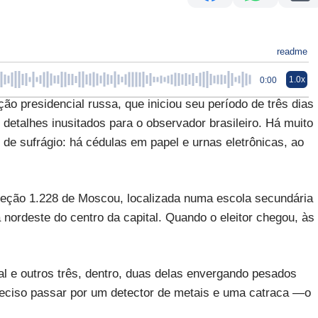
readme
1.0x
0:00
residencial russa, que iniciou seu período de três dias
m detalhes inusitados para o observador brasileiro. Há muito
de sufrágio: há cédulas em papel e urnas eletrônicas, ao
eção 1.228 de Moscou, localizada numa escola secundária
 nordeste do centro da capital. Quando o eleitor chegou, às
ocal e outros três, dentro, duas delas envergando pesados
preciso passar por um detector de metais e uma catraca —o