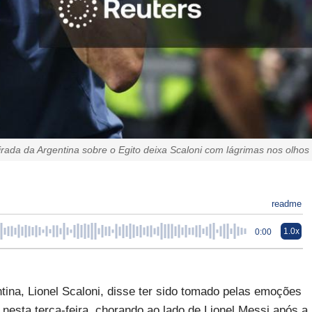
irada da Argentina sobre o Egito deixa Scaloni com lágrimas nos olhos
readme
1.0x
0:00
tina, Lionel Scaloni, disse ter sido tomado pelas emoções
o nesta terça-feira, chorando ao lado de Lionel Messi após a