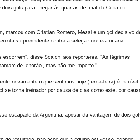
ois gols para chegar às quartas de final da Copa do
fim, marcou com Cristian Romero, Messi e um gol decisivo d
rrota surpreendente contra a seleção norte-africana.
 escorrem”, disse Scaloni aos repórteres. “As lágrimas
hamam de ‘chorão’, mas não me importo."
ntir novamente o que sentimos hoje (terça-feira) é incrível.
ol se torna treinador por causa de dias como este, por caus
esse escapado da Argentina, apesar da vantagem de dois gol
ém do resultado, não acho que a equipe estivesse jogando