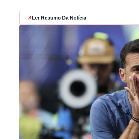
📌
Ler Resumo Da Notícia