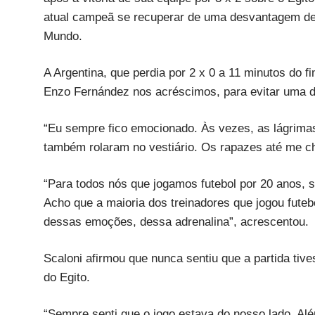
atual campeã se recuperar de uma desvantagem de d
Mundo.
A Argentina, que perdia por 2 x 0 a 11 minutos do 
Enzo Fernández nos acréscimos, para evitar uma de
“Eu sempre fico emocionado. Às vezes, as lágrimas
também rolaram no vestiário. Os rapazes até me c
“Para todos nós que jogamos futebol por 20 anos, se
Acho que a maioria dos treinadores que jogou futeb
dessas emoções, dessa adrenalina”, acrescentou.
Scaloni afirmou que nunca sentiu que a partida tiv
do Egito.
“Sempre senti que o jogo estava do nosso lado. Al