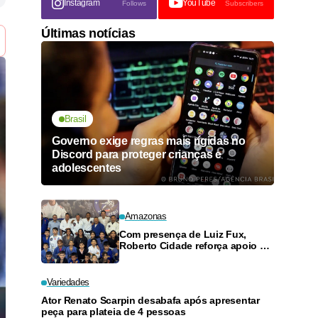
Instagram
YouTube
Follows
Subscribers
Últimas notícias
Brasil
Governo exige regras mais rígidas no
Discord para proteger crianças e
adolescentes
Amazonas
Com presença de Luiz Fux,
Roberto Cidade reforça apoio a
projeto social de jiu-jitsu no
Ouro Verde
Variedades
Ator Renato Scarpin desabafa após apresentar
peça para plateia de 4 pessoas