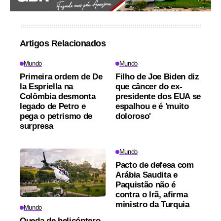
Artigos Relacionados
Mundo
Mundo
Primeira ordem de De
Filho de Joe Biden diz
la Espriella na
que câncer do ex-
Colômbia desmonta
presidente dos EUA se
legado de Petro e
espalhou e é 'muito
pega o petrismo de
doloroso'
surpresa
Mundo
Pacto de defesa com
Arábia Saudita e
Paquistão não é
contra o Irã, afirma
ministro da Turquia
Mundo
Queda de helicóptero