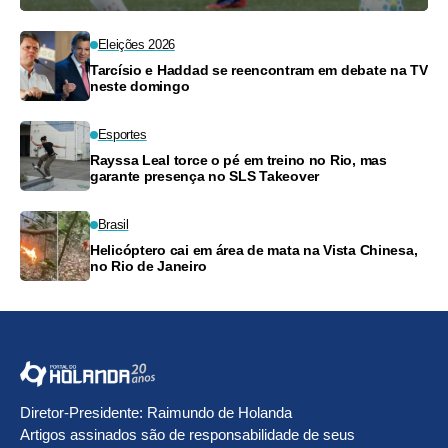
Eleições 2026
Tarcísio e Haddad se reencontram em debate na TV
neste domingo
Esportes
Rayssa Leal torce o pé em treino no Rio, mas
garante presença no SLS Takeover
Brasil
Helicóptero cai em área de mata na Vista Chinesa,
no Rio de Janeiro
Diretor-Presidente: Raimundo de Holanda
Artigos assinados são de responsabilidade de seus