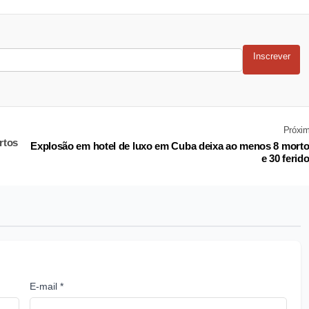
Inscrever
Próxi
rtos
Explosão em hotel de luxo em Cuba deixa ao menos 8 mort
e 30 ferid
E-mail *