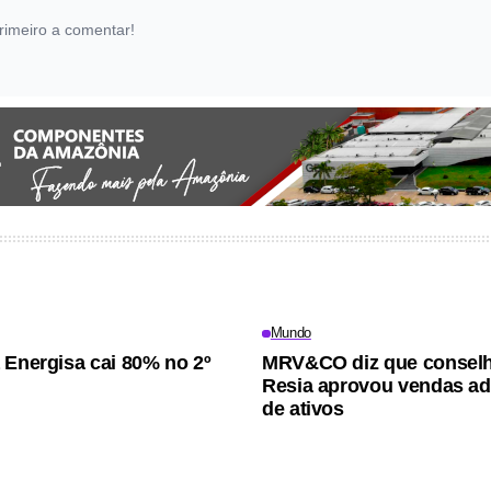
rimeiro a comentar!
Mundo
 Energisa cai 80% no 2º
MRV&CO diz que consel
Resia aprovou vendas ad
de ativos