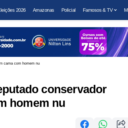
leições 2026
Amazonas
Policial
Famosos & TV
M
 em cama com homem nu
eputado conservador
om homem nu