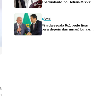
apadrinhado no Detran-MS vira
réu de novo — e é achado
fazendo frete
Brasil
Fim da escala 6x1 pode ficar
para depois das urnas: Lula e
Alcolumbre discutem adiamento
a
o