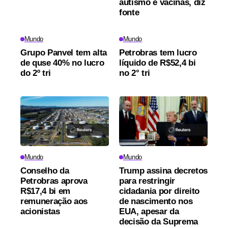
autismo e vacinas, diz
fonte
Mundo
Mundo
Grupo Panvel tem alta
Petrobras tem lucro
de quse 40% no lucro
líquido de R$52,4 bi
do 2º tri
no 2° tri
Mundo
Mundo
Conselho da
Trump assina decretos
Petrobras aprova
para restringir
R$17,4 bi em
cidadania por direito
remuneração aos
de nascimento nos
acionistas
EUA, apesar da
decisão da Suprema