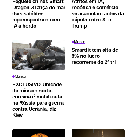
Foguete chinês Smart
Atritos em IA,
Dragon-3 lança do mar
robótica e comércio
dois satélites
se acumulam antes da
hiperespectrais com
cúpula entre Xi e
IA a bordo
Trump
Mundo
Smartfit tem alta de
8% no lucro
recorrente do 2º tri
Mundo
EXCLUSIVO-Unidade
de mísseis norte-
coreana é mobilizada
na Rússia para guerra
contra Ucrânia, diz
Kiev