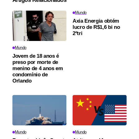
Artigos Relacionados
Mundo
Axia Energia obtém
lucro de R$1,6 bi no
2ºtri
Mundo
Jovem de 18 anos é
preso por morte de
menino de 4 anos em
condomínio de
Orlando
Mundo
Mundo