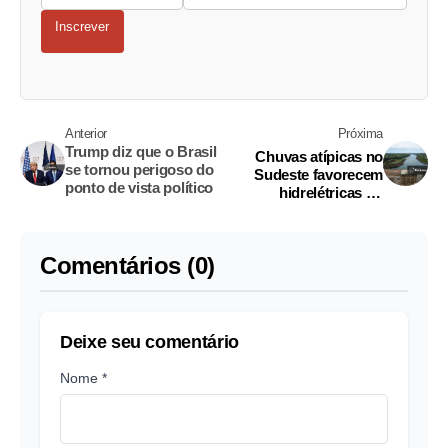
Inscrever
Anterior
Próxima
Trump diz que o Brasil
Chuvas atípicas no
se tornou perigoso do
Sudeste favorecem
ponto de vista político
hidrelétricas no
período seco, diz ONS
Comentários (0)
Deixe seu comentário
Nome *