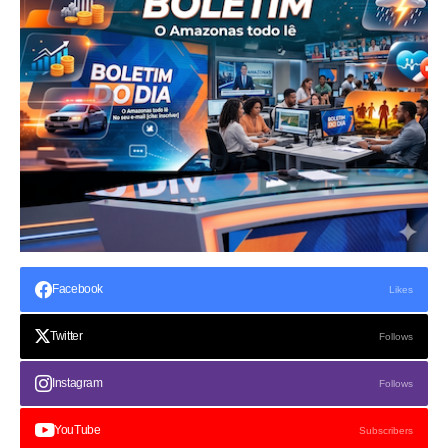
Facebook
Likes
Twitter
Follows
Instagram
Follows
YouTube
Subscribers