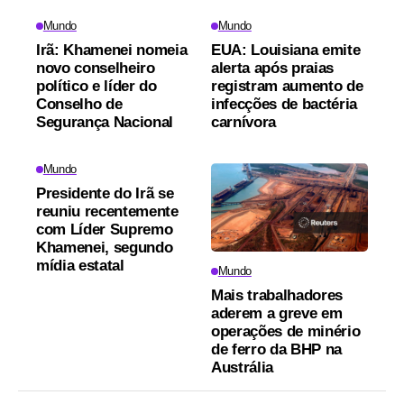
Mundo
Mundo
Irã: Khamenei nomeia
EUA: Louisiana emite
novo conselheiro
alerta após praias
político e líder do
registram aumento de
Conselho de
infecções de bactéria
Segurança Nacional
carnívora
Mundo
Presidente do Irã se
reuniu recentemente
com Líder Supremo
Khamenei, segundo
mídia estatal
Mundo
Mais trabalhadores
aderem a greve em
operações de minério
de ferro da BHP na
Austrália