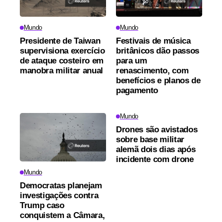
Mundo
Mundo
Presidente de Taiwan
Festivais de música
supervisiona exercício
britânicos dão passos
de ataque costeiro em
para um
manobra militar anual
renascimento, com
benefícios e planos de
pagamento
Mundo
Drones são avistados
sobre base militar
alemã dois dias após
incidente com drone
Mundo
Democratas planejam
investigações contra
Trump caso
conquistem a Câmara,