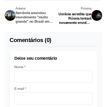
Anterior
Próxima
Iberdrola anunciou
Ucrânia acredita que
investimento "muito
Rússia tentará
grande" no Brasil em
novamente envolver
encontro com Lula, diz
Belarus na guerra, diz
presidente da Apex
Zelenskiy
Comentários (0)
Deixe seu comentário
Nome *
E-mail *