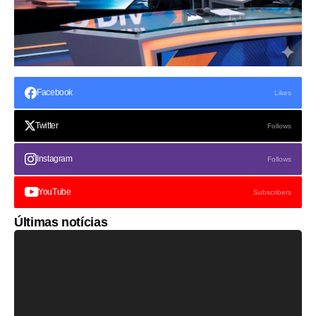
Facebook
Likes
Twitter
Follows
Instagram
Follows
YouTube
Subscribers
Últimas notícias