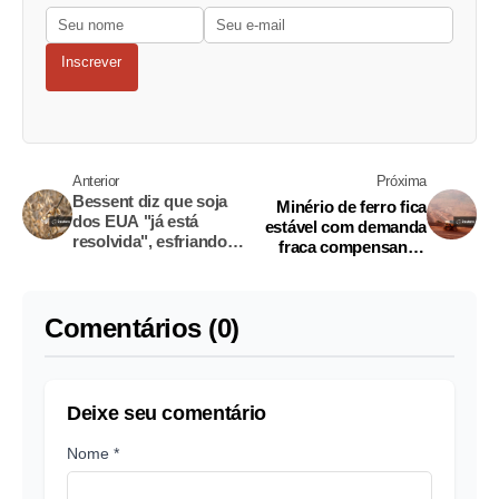
Inscrever
Anterior
Próxima
Bessent diz que soja
Minério de ferro fica
dos EUA "já está
estável com demanda
resolvida", esfriando
fraca compensando
expectativas de novas
aumento na produção
compras da China
de ferro-gusa
Comentários (0)
Deixe seu comentário
Nome *