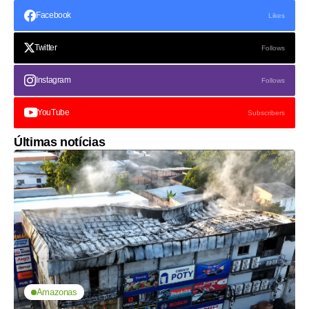
Facebook
Likes
Twitter
Follows
Instagram
Follows
YouTube
Subscribers
Últimas notícias
Amazonas