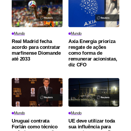
Mundo
Mundo
Real Madrid fecha
Axia Energia prioriza
acordo para contratar
resgate de ações
marfinense Diomande
como forma de
até 2033
remunerar acionistas,
diz CFO
Mundo
Mundo
Uruguai contrata
UE deve utilizar toda
Forlán como técnico
sua influência para