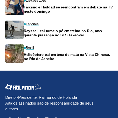
Eleições 2026
Tarcísio e Haddad se reencontram em debate na TV
neste domingo
Esportes
Rayssa Leal torce o pé em treino no Rio, mas
garante presença no SLS Takeover
Brasil
Helicóptero cai em área de mata na Vista Chinesa,
no Rio de Janeiro
Diretor-Presidente: Raimundo de Holanda
Artigos assinados são de responsabilidade de seus
autores.