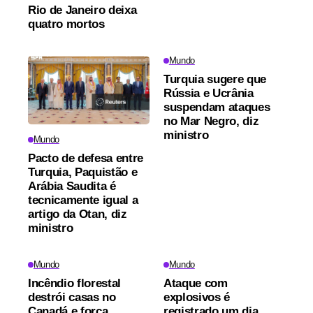
Rio de Janeiro deixa
quatro mortos
Mundo
Turquia sugere que
Rússia e Ucrânia
suspendam ataques
no Mar Negro, diz
ministro
Mundo
Pacto de defesa entre
Turquia, Paquistão e
Arábia Saudita é
tecnicamente igual a
artigo da Otan, diz
ministro
Mundo
Mundo
Incêndio florestal
Ataque com
destrói casas no
explosivos é
Canadá e força
registrado um dia