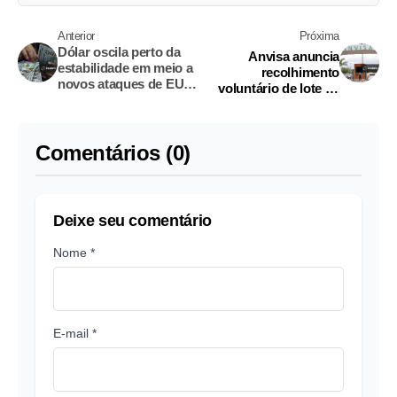
Anterior
Próxima
Dólar oscila perto da
Anvisa anuncia
estabilidade em meio a
recolhimento
novos ataques de EUA
voluntário de lote de
e Irã no Oriente Médio
água mineral Crystal
sem gás por presença
de bactéria
Comentários (0)
Deixe seu comentário
Nome *
E-mail *