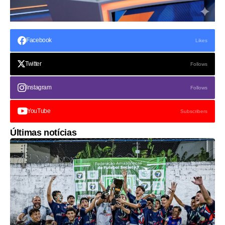
Facebook
Likes
Twitter
Follows
Instagram
Follows
YouTube
Subscribers
Últimas notícias