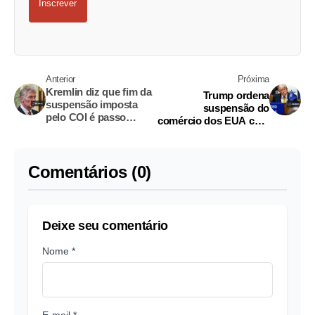
Inscrever
Anterior
Próxima
Kremlin diz que fim da
Trump ordena
suspensão imposta
suspensão do
pelo COI é passo
comércio dos EUA com
importante
a Espanha devido aos
gastos com a Otan e ao
Irã
Comentários (0)
Deixe seu comentário
Nome *
E-mail *