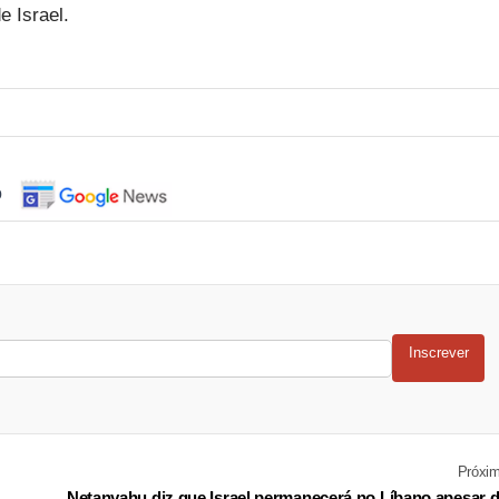
e Israel.
o
Inscrever
Próxi
Netanyahu diz que Israel permanecerá no Líbano apesar 