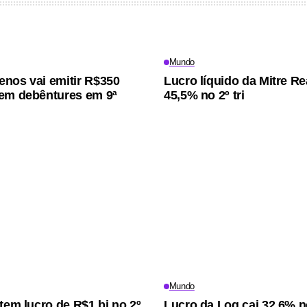
Mundo
nos vai emitir R$350
Lucro líquido da Mitre Re
em debêntures em 9ª
45,5% no 2º tri
Mundo
 tem lucro de R$1 bi no 2º
Lucro da Log cai 32,6% no