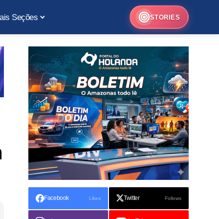
ais Seções
STORIES
m
Facebook
Twitter
Likes
Follows