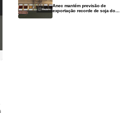
Anec mantém previsão de
exportação recorde de soja do
Brasil em 2026, mas alerta para
dívidas agrícolas
s