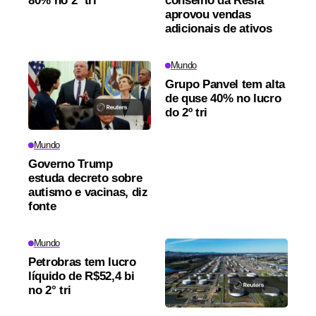
80% no 2º tri
conselho da Resia
aprovou vendas
adicionais de ativos
Mundo
Grupo Panvel tem alta
de quse 40% no lucro
do 2º tri
Mundo
Governo Trump
estuda decreto sobre
autismo e vacinas, diz
fonte
Mundo
Petrobras tem lucro
líquido de R$52,4 bi
no 2° tri