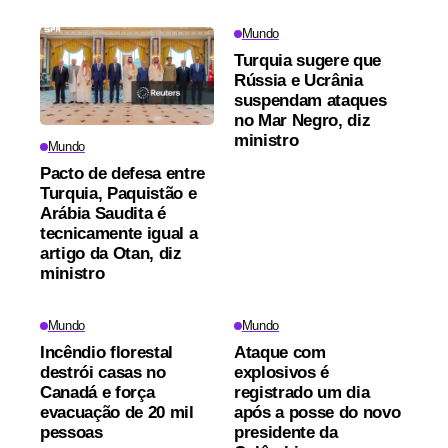
Mundo
Turquia sugere que
Rússia e Ucrânia
suspendam ataques
no Mar Negro, diz
ministro
Mundo
Pacto de defesa entre
Turquia, Paquistão e
Arábia Saudita é
tecnicamente igual a
artigo da Otan, diz
ministro
Mundo
Mundo
Incêndio florestal
Ataque com
destrói casas no
explosivos é
Canadá e força
registrado um dia
evacuação de 20 mil
após a posse do novo
pessoas
presidente da