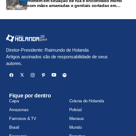
Homem em situação de rua é encontrado morto
com mãos amarradas e genitais cortadas em
Manaus
Diretor-Presidente: Raimundo de Holanda
Artigos assinados são de responsabilidade de seus
autores.
Fique por dentro
Capa
Coluna do Holanda
Amazonas
Policial
Famosos & TV
Manaus
Brasil
Mundo
Economia
Esportes