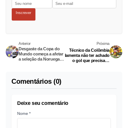
Inscrever
Anterior
Próxima
Desgaste da Copa do
Técnico da Colômbia
Mundo começa a afetar
lamenta não ter achado
a seleção da Noruega,
o gol que precisava
diz técnico
após derrota nos
pênaltis para a Suíça
Comentários (0)
Deixe seu comentário
Nome *