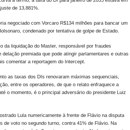
urva a termo, a taxa do DI para janeiro de 2035 estava em
juste de 13,881%.
 teria negociado com Vorcaro R$134 milhões para bancar um
r Bolsonaro, condenado por tentativa de golpe de Estado.
o da liquidação do Master, responsável por fraudes
e delação premiada que pode atingir parlamentares e outras
uis comentar a reportagem do Intercept.
uanto as taxas dos DIs renovaram máximas sequenciais,
o, entre os operadores, de que o relato enfraquece a
até o momento, é o principal adversário do presidente Luiz
strado Lula numericamente à frente de Flávio na disputa
es de voto no segundo turno, contra 41% de Flávio. Na