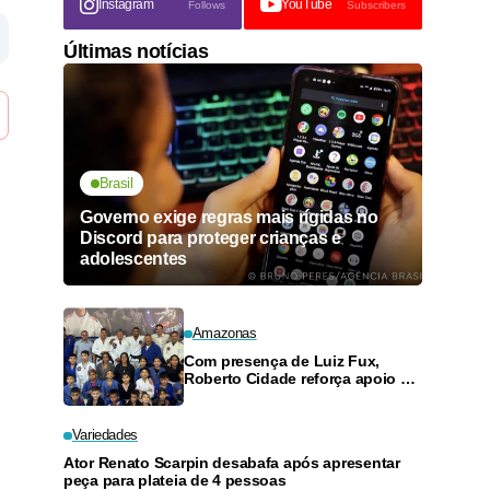
Instagram
YouTube
Follows
Subscribers
Últimas notícias
Brasil
Governo exige regras mais rígidas no
Discord para proteger crianças e
adolescentes
Amazonas
Com presença de Luiz Fux,
Roberto Cidade reforça apoio a
projeto social de jiu-jitsu no
Ouro Verde
Variedades
Ator Renato Scarpin desabafa após apresentar
peça para plateia de 4 pessoas