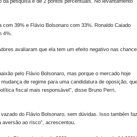
ro da pesquisa é de 2 pontos percentuais. No levantamento
ora com 39% e Flávio Bolsonaro com 33%. Ronaldo Caiado
m 4%.
adores avaliaram que ela tem um efeito negativo nas chanc
paixão pelo Flávio Bolsonaro, mas porque o mercado hoje
ma mudança de regime para uma candidatura de oposição, qu
lítica fiscal mais responsável”, disse Bruno Perri,
.
o vazado do Flávio Bolsonaro, sem dúvidas. Isso também faz
da aversão ao risco”, acrescentou.