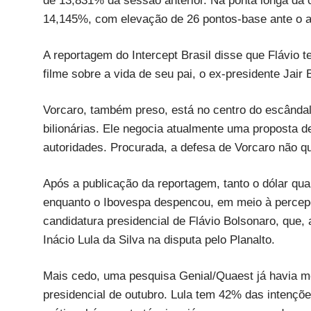
de 13,831% da sessão anterior. Na ponta longa da c
14,145%, com elevação de 26 pontos-base ante o a
A reportagem do Intercept Brasil disse que Flávio
filme sobre a vida de seu pai, o ex-presidente Jai
Vorcaro, também preso, está no centro do escândal
bilionárias. Ele negocia atualmente uma proposta d
autoridades. Procurada, a defesa de Vorcaro não q
Após a publicação da reportagem, tanto o dólar q
enquanto o Ibovespa despencou, em meio à percepçã
candidatura presidencial de Flávio Bolsonaro, que, 
Inácio Lula da Silva na disputa pelo Planalto.
Mais cedo, uma pesquisa Genial/Quaest já havia mo
presidencial de outubro. Lula tem 42% das intençõ