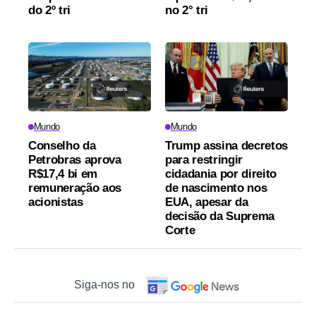
do 2º tri
no 2° tri
Mundo
Mundo
Conselho da
Trump assina decretos
Petrobras aprova
para restringir
R$17,4 bi em
cidadania por direito
remuneração aos
de nascimento nos
acionistas
EUA, apesar da
decisão da Suprema
Corte
Siga-nos no